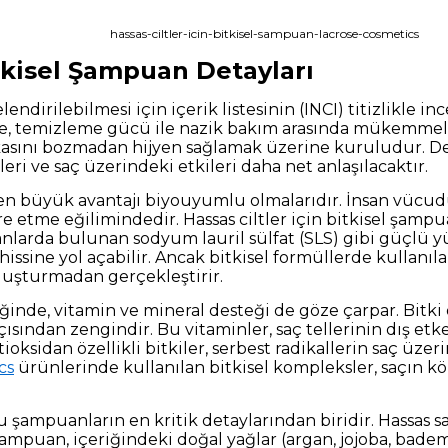
hassas-ciltler-icin-bitkisel-sampuan-lacrose-cosmetics
itkisel Şampuan Detayları
endirilebilmesi için içerik listesinin (INCI) titizlikle in
de, temizleme gücü ile nazik bakım arasında mükemmel
akasını bozmadan hijyen sağlamak üzerine kuruludur. Det
ri ve saç üzerindeki etkileri daha net anlaşılacaktır.
en büyük avantajı biyouyumlu olmalarıdır. İnsan vücudu 
e etme eğilimindedir. Hassas ciltler için bitkisel şampu
anlarda bulunan sodyum lauril sülfat (SLS) gibi güçlü y
hissine yol açabilir. Ancak bitkisel formüllerde kullanıla
oluşturmadan gerçekleştirir.
nde, vitamin ve mineral desteği de göze çarpar. Bitki öz
ısından zengindir. Bu vitaminler, saç tellerinin dış etk
oksidan özellikli bitkiler, serbest radikallerin saç üzer
cs
ürünlerinde kullanılan bitkisel kompleksler, saçın 
 şampuanların en kritik detaylarından biridir. Hassas sa
l şampuan, içeriğindeki doğal yağlar (argan, jojoba, bade