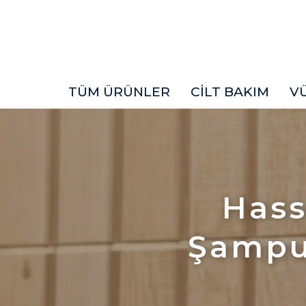
TÜM ÜRÜNLER
CİLT BAKIM
V
Hass
Şampu