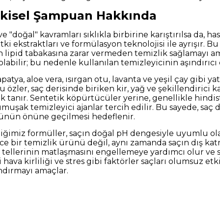
Bitkisel Şampuan Hakkında
 "doğal" kavramları sıklıkla birbirine karıştırılsa da, ha
itki ekstraktları ve formülasyon teknolojisi ile ayrışır. 
 lipid tabakasına zarar vermeden temizlik sağlamayı amaç
labilir; bu nedenle kullanılan temizleyicinin aşındırıcı
tya, aloe vera, ısırgan otu, lavanta ve yeşil çay gibi yatış
Bu özler, saç derisinde biriken kir, yağ ve şekillendirici k
k tanır. Sentetik köpürtücüler yerine, genellikle hindis
uşak temizleyici ajanlar tercih edilir. Bu sayede, saç
nün önüne geçilmesi hedeflenir.
diğimiz formüller, saçın doğal pH dengesiyle uyumlu olac
dece bir temizlik ürünü değil, aynı zamanda saçın dış ka
tellerinin matlaşmasını engellemeye yardımcı olur ve saçı
 hava kirliliği ve stres gibi faktörler saçları olumsuz etki
andırmayı amaçlar.