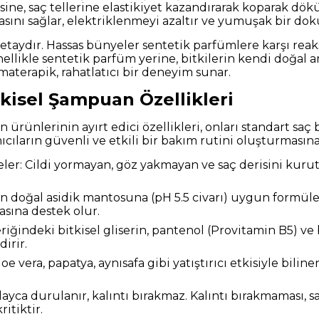
sine, saç tellerine elastikiyet kazandırarak koparak d
sını sağlar, elektriklenmeyi azaltır ve yumuşak bir doku
detaydır. Hassas bünyeler sentetik parfümlere karşı rea
nellikle sentetik parfüm yerine, bitkilerin kendi doğal 
omaterapik, rahatlatıcı bir deneyim sunar.
itkisel Şampuan Özellikleri
an ürünlerinin ayırt edici özellikleri, onları standart sa
anıcıların güvenli ve etkili bir bakım rutini oluşturmasına
ler: Cildi yormayan, göz yakmayan ve saç derisini kur
n doğal asidik mantosuna (pH 5.5 civarı) uygun formüle 
ına destek olur.
ğindeki bitkisel gliserin, pantenol (Provitamin B5) ve bi
irir.
oe vera, papatya, aynısafa gibi yatıştırıcı etkisiyle bilinen
ayca durulanır, kalıntı bırakmaz. Kalıntı bırakmaması, s
itiktir.