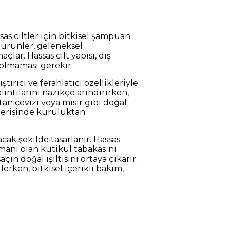
ssas ciltler için bitkisel şampuan
Bu ürünler, geleneksel
lar. Hassas cilt yapısı, dış
 olmaması gerekir.
tırıcı ve ferahlatıcı özellikleriyle
alıntılarını nazikçe arındırırken,
tan cevizi veya mısır gibi doğal
 derisinde kuruluktan
ak şekilde tasarlanır. Hassas
tmanı olan kütikül tabakasını
n doğal ışıltısını ortaya çıkarır.
lerken, bitkisel içerikli bakım,