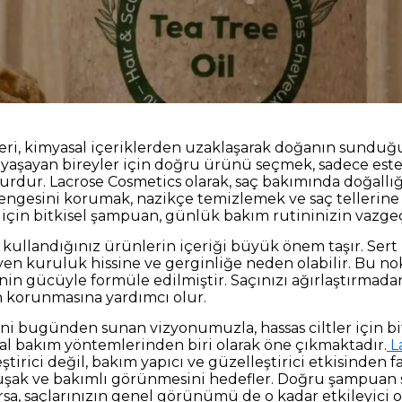
i, kimyasal içeriklerden uzaklaşarak doğanın sunduğu
t yaşayan bireyler için doğru ürünü seçmek, sadece este
urdur. Lacrose Cosmetics olarak, saç bakımında doğallığı
 dengesini korumak, nazikçe temizlemek ve saç telleri
er için bitkisel şampuan, günlük bakım rutininizin vazge
, kullandığınız ürünlerin içeriği büyük önem taşır. Sert 
en kuruluk hissine ve gerginliğe neden olabilir. Bu nok
rinin gücüyle formüle edilmiştir. Saçınızı ağırlaştırma
 korunmasına yardımcı olur.
ini bugünden sunan vizyonumuzla, hassas ciltler için b
ğal bakım yöntemlerinden biri olarak öne çıkmaktadır.
L
tirici değil, bakım yapıcı ve güzelleştirici etkisinden fa
şak ve bakımlı görünmesini hedefler. Doğru şampuan s
rsa, saçlarınızın genel görünümü de o kadar etkileyici o