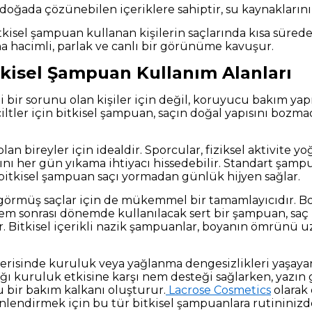
doğada çözünebilen içeriklere sahiptir, su kaynaklarını
bitkisel şampuan kullanan kişilerin saçlarında kısa sürede
a hacimli, parlak ve canlı bir görünüme kavuşur.
itkisel Şampuan Kullanım Alanları
i bir sorunu olan kişiler için değil, koruyucu bakım yap
ciltler için bitkisel şampuan, saçın doğal yapısını bozm
olan bireyler için idealdir. Sporcular, fiziksel aktivite 
arını her gün yıkama ihtiyacı hissedebilir. Standart şam
in bitkisel şampuan saçı yormadan günlük hijyen sağlar.
 görmüş saçlar için de mükemmel bir tamamlayıcıdır. Boy
. İşlem sonrası dönemde kullanılacak sert bir şampuan, s
ir. Bitkisel içerikli nazik şampuanlar, boyanın ömrünü 
derisinde kuruluk veya yağlanma dengesizlikleri yaşayan
tığı kuruluk etkisine karşı nem desteği sağlarken, yazı
u bir bakım kalkanı oluşturur.
Lacrose Cosmetics
olarak 
inlendirmek için bu tür bitkisel şampuanlara rutininizd