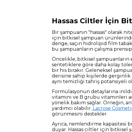
Hassas Ciltler İçin B
Bir şampuanın "hassas" olarak nitel
için bitkisel şampuan ürünlerin
denge, saçın hidrolipid film tab
bu şampuanların çalışma prensiple
Öncelikle, bitkisel şampuanların 
sentetiklere göre daha kolay toler
bir his bırakır. Geleneksel şampu
derisine sahip kişilerde gerginlik 
aynı temizliği tahriş potansiyeli 
Formülasyonun detaylarına inildiği
vitamini ve B grubu vitaminleri aç
yönelik bakım sağlar. Örneğin, anti
yardımcı olabilir.
Lacrose Cosmeti
görünmesini destekler.
Ayrıca, nemlendirme kapasitesi bu
duyar. Hassas ciltler için bitkise