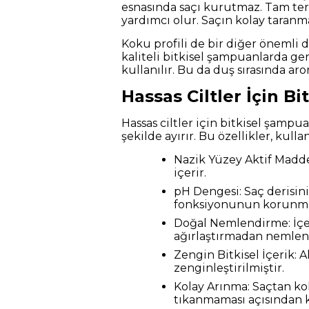
esnasında saçı kurutmaz. Tam ter
yardımcı olur. Saçın kolay taranma
Koku profili de bir diğer önemli 
kaliteli bitkisel şampuanlarda ge
kullanılır. Bu da duş sırasında ar
Hassas Ciltler İçin B
Hassas ciltler için bitkisel şampu
şekilde ayırır. Bu özellikler, kull
Nazik Yüzey Aktif Madde
içerir.
pH Dengesi: Saç derisini
fonksiyonunun korunmas
Doğal Nemlendirme: İçeri
ağırlaştırmadan nemlend
Zengin Bitkisel İçerik: Al
zenginleştirilmiştir.
Kolay Arınma: Saçtan kol
tıkanmaması açısından kr