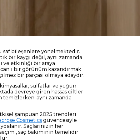
 saf bileşenlere yönelmektedir.
tik bir kaygı değil, aynı zamanda
 ve etkinliği bir araya
ne canlı bir görünüm kazandırmak
çilmez bir parçası olmaya adaydır.
kimyasallar, sülfatlar ve yoğun
tada devreye giren hassas ciltler
dan temizlerken, aynı zamanda
itkisel şampuan 2025 trendleri
acrose Cosmetics
güvencesiyle
ydalanır. Saçlarınızın her
eçimi, saç bakımının temelidir
lur.