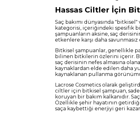
Hassas Ciltler İçin 
Saç bakımı dünyasında "bitkisel" ve
kategorisi, içeriğindeki spesifik b
şampuanların aksine, saç derisinin
etkenlere karşı daha savunmasız o
Bitkisel şampuanlar, genellikle papa
bilinen bitkilerin özlerini içerir. 
saç derisinin nefes almasına olana
kaynaklardan elde edilen daha yum
kaynaklanan pullanma görünümü
Lacrose Cosmetics olarak geliştir
ciltler için bitkisel şampuan, sa
koruyan bir bakım kalkanıdır. Saç 
Özellikle şehir hayatının getirdiği
saça kaybettiği enerjiyi geri kaz