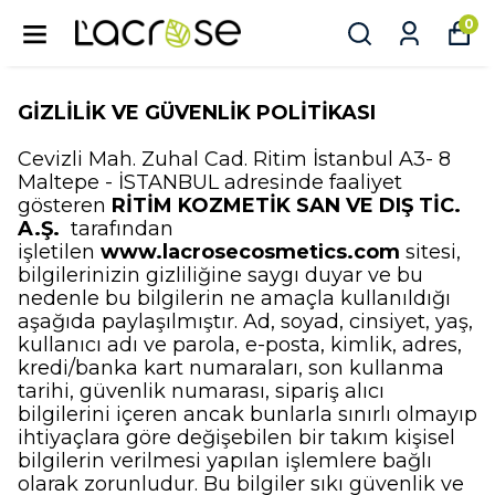
0
GİZLİLİK VE GÜVENLİK POLİTİKASI
Cevizli Mah. Zuhal Cad. Ritim İstanbul A3- 8
Maltepe - İSTANBUL
adresinde faaliyet
gösteren
RİTİM KOZMETİK SAN VE DIŞ TİC.
A.Ş.
tarafından
işletilen
www.lacrosecosmetics.com
sitesi,
bilgilerinizin gizliliğine saygı duyar ve bu
nedenle bu bilgilerin ne amaçla kullanıldığı
aşağıda paylaşılmıştır. Ad, soyad, cinsiyet, yaş,
kullanıcı adı ve parola, e-posta, kimlik, adres,
kredi/banka kart numaraları, son kullanma
tarihi, güvenlik numarası, sipariş alıcı
bilgilerini içeren ancak bunlarla sınırlı olmayıp
ihtiyaçlara göre değişebilen bir takım kişisel
bilgilerin verilmesi yapılan işlemlere bağlı
olarak zorunludur. Bu bilgiler sıkı güvenlik ve