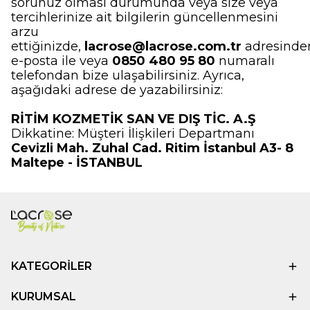
sorunuz olması durumunda veya size veya
tercihlerinize ait bilgilerin güncellenmesini
arzu
ettiğinizde,
lacrose@lacrose.com.tr
adresinde
e-posta ile veya
0850 480 95 80
numaralı
telefondan bize ulaşabilirsiniz. Ayrıca,
aşağıdaki adrese de yazabilirsiniz:
RİTİM KOZMETİK SAN VE DIŞ TİC. A.Ş
Dikkatine: Müşteri İlişkileri Departmanı
Cevizli Mah. Zuhal Cad. Ritim İstanbul A3- 8
Maltepe - İSTANBUL
KATEGORİLER
KURUMSAL