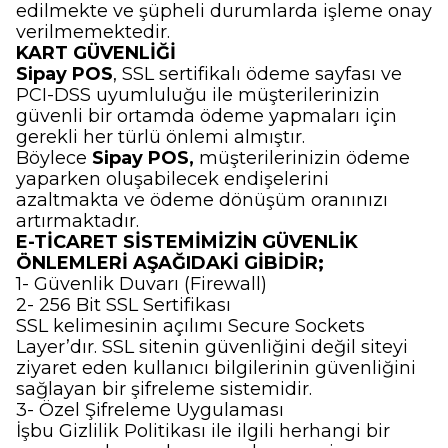
edilmekte ve şüpheli durumlarda işleme onay
verilmemektedir.
KART GÜVENLİĞİ
Sipay POS
, SSL sertifikalı ödeme sayfası ve
PCI-DSS uyumluluğu ile müşterilerinizin
güvenli bir ortamda ödeme yapmaları için
gerekli her türlü önlemi almıştır.
Böylece
Sipay POS
,
müşterilerinizin ödeme
yaparken oluşabilecek endişelerini
azaltmakta ve ödeme dönüşüm oranınızı
artırmaktadır.
E-TİCARET SİSTEMİMİZİN GÜVENLİK
ÖNLEMLERİ AŞAĞIDAKİ GİBİDİR;
1- Güvenlik Duvarı (Firewall)
2- 256 Bit SSL Sertifikası
SSL kelimesinin açılımı Secure Sockets
Layer’dır. SSL sitenin güvenliğini değil siteyi
ziyaret eden kullanıcı bilgilerinin güvenliğini
sağlayan bir şifreleme sistemidir.
3- Özel Şifreleme Uygulaması
İşbu Gizlilik Politikası ile ilgili herhangi bir