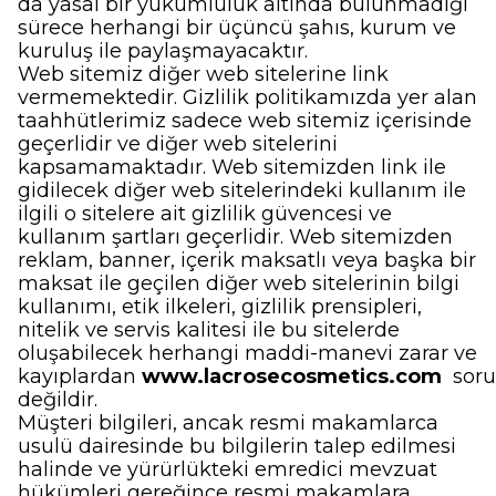
da yasal bir yükümlülük altında bulunmadığı
sürece herhangi bir üçüncü şahıs, kurum ve
kuruluş ile paylaşmayacaktır.
Web sitemiz diğer web sitelerine link
vermemektedir. Gizlilik politikamızda yer alan
taahhütlerimiz sadece web sitemiz içerisinde
geçerlidir ve diğer web sitelerini
kapsamamaktadır. Web sitemizden link ile
gidilecek diğer web sitelerindeki kullanım ile
ilgili o sitelere ait gizlilik güvencesi ve
kullanım şartları geçerlidir. Web sitemizden
reklam, banner, içerik maksatlı veya başka bir
maksat ile geçilen diğer web sitelerinin bilgi
kullanımı, etik ilkeleri, gizlilik prensipleri,
nitelik ve servis kalitesi ile bu sitelerde
oluşabilecek herhangi maddi-manevi zarar ve
kayıplardan
www.lacrosecosmetics.com
sor
değildir.
Müşteri bilgileri, ancak resmi makamlarca
usulü dairesinde bu bilgilerin talep edilmesi
halinde ve yürürlükteki emredici mevzuat
hükümleri gereğince resmi makamlara