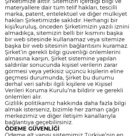
Şirketimize aittir. Sitemizin içerdiği bilgi ve
materyallere dair tüm telif hakları, tescilli
marka, patent, entelektüel ve diğer mülkiyet
hakları Şirketimizde saklıdır. Herhangi bir
kişi/kuruluş, önceden Şirketimizin yazılı iznini
almadıkça, sitemizin belli bir kısmını başka
bir web sitesinde kullanamaz veya sitemize
başka bir web sitesinin bağlantısını kuramaz.
Şirket’in gerekli bilgi güvenliği önlemlerini
almasına karşın, Şirket sistemine yapılan
saldırılar sonucunda kişisel verilerin zarar
görmesi veya yetkisiz üçüncü kişilerin eline
geçmesi durumunda, Şirket bu durumu
derhal veri sahibi ilgili kişilere ve Kişisel
Verileri Koruma Kurulu’na bildirir ve gerekli
önlemleri alır.
Gizlilik politikamız hakkında daha fazla bilgi
almak isterseniz, bizimle her zaman çağrı
merkezimiz ve diğer iletişim kanallarıyla
bağlantıya geçebilirsiniz.
ÖDEME GÜVENLİĞİ
Ödeme alt yapısı sistemimiz Türkiye’nin en