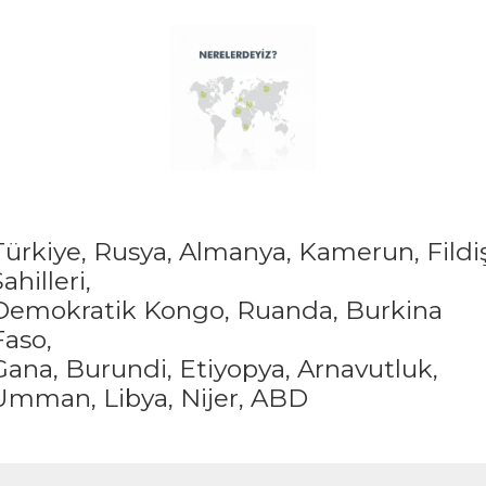
Türkiye,
Rusya,
Almanya,
Kamerun,
Fildi
ahilleri,
Demokratik Kongo,
Ruanda,
Burkina
Faso,
Gana,
Burundi,
Etiyopya,
Arnavutluk,
Umman,
Libya,
Nijer,
ABD