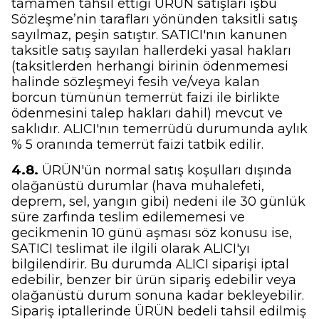
tamamen tahsil ettiği ÜRÜN satışları işbu
Sözleşme’nin tarafları yönünden taksitli satış
sayılmaz, peşin satıştır. SATICI'nın kanunen
taksitle satış sayılan hallerdeki yasal hakları
(taksitlerden herhangi birinin ödenmemesi
halinde sözleşmeyi fesih ve/veya kalan
borcun tümünün temerrüt faizi ile birlikte
ödenmesini talep hakları dahil) mevcut ve
saklıdır. ALICI'nın temerrüdü durumunda aylık
% 5 oranında temerrüt faizi tatbik edilir.
4.8.
ÜRÜN'ün normal satış koşulları dışında
olağanüstü durumlar (hava muhalefeti,
deprem, sel, yangın gibi) nedeni ile 30 günlük
süre zarfında teslim edilememesi ve
gecikmenin 10 günü aşması söz konusu ise,
SATICI teslimat ile ilgili olarak ALICI'yı
bilgilendirir. Bu durumda ALICI siparişi iptal
edebilir, benzer bir ürün sipariş edebilir veya
olağanüstü durum sonuna kadar bekleyebilir.
Sipariş iptallerinde ÜRÜN bedeli tahsil edilmiş