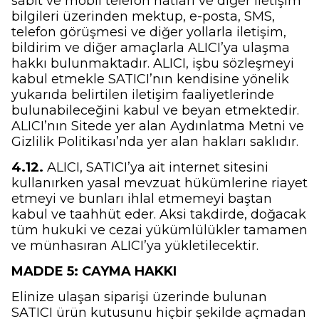
sabit ve mobil telefon hatları ve diğer iletişim
bilgileri üzerinden mektup, e-posta, SMS,
telefon görüşmesi ve diğer yollarla iletişim,
bildirim ve diğer amaçlarla ALICI’ya ulaşma
hakkı bulunmaktadır. ALICI, işbu sözleşmeyi
kabul etmekle SATICI’nın kendisine yönelik
yukarıda belirtilen iletişim faaliyetlerinde
bulunabileceğini kabul ve beyan etmektedir.
ALICI’nın Sitede yer alan Aydınlatma Metni ve
Gizlilik Politikası’nda yer alan hakları saklıdır.
4.12.
ALICI, SATICI’ya ait internet sitesini
kullanırken yasal mevzuat hükümlerine riayet
etmeyi ve bunları ihlal etmemeyi baştan
kabul ve taahhüt eder. Aksi takdirde, doğacak
tüm hukuki ve cezai yükümlülükler tamamen
ve münhasıran ALICI’ya yükletilecektir.
MADDE 5: CAYMA HAKKI
Elinize ulaşan siparişi üzerinde bulunan
SATICI ürün kutusunu hiçbir şekilde açmadan