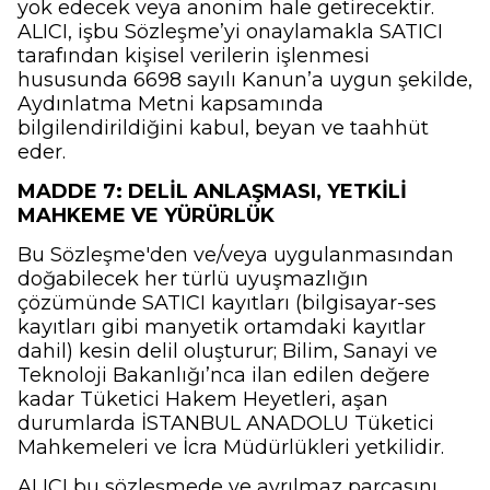
yok edecek veya anonim hale getirecektir.
ALICI, işbu Sözleşme’yi onaylamakla SATICI
tarafından kişisel verilerin işlenmesi
hususunda 6698 sayılı Kanun’a uygun şekilde,
Aydınlatma Metni kapsamında
bilgilendirildiğini kabul, beyan ve taahhüt
eder.
MADDE 7: DELİL ANLAŞMASI, YETKİLİ
MAHKEME VE YÜRÜRLÜK
Bu Sözleşme'den ve/veya uygulanmasından
doğabilecek her türlü uyuşmazlığın
çözümünde SATICI kayıtları (bilgisayar-ses
kayıtları gibi manyetik ortamdaki kayıtlar
dahil) kesin delil oluşturur; Bilim, Sanayi ve
Teknoloji Bakanlığı’nca ilan edilen değere
kadar Tüketici Hakem Heyetleri, aşan
durumlarda İSTANBUL ANADOLU Tüketici
Mahkemeleri ve İcra Müdürlükleri yetkilidir.
ALICI bu sözleşmede ve ayrılmaz parçasını