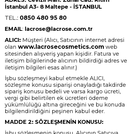
ADRES:
Cevizli Mah. Zuhal Cad. Ritim
İstanbul A3- 8 Maltepe - İSTANBUL
TEL.:
0850 480 95 80
EMAIL
:
lacrose@lacrose.com.tr
ALICI:
Müşteri (Alıcı, Satıcının internet adresi
www.lacrosecosmetics.com
olan
web
sitesinden alışveriş yapan kişidir. Fatura ve
iletişim bilgilerinde alıcının bildirdiği adres ve
iletişim bilgileri esas alınır.)
İşbu sözleşmeyi kabul etmekle ALICI,
sözleşme konusu siparişi onayladığı takdirde
sipariş konusu bedeli ve varsa kargo ücreti,
vergi gibi belirtilen ek ücretleri ödeme
yükümlülüğü altına gireceğini ve bu konuda
bilgilendirildiğini peşinen kabul eder.
MADDE 2: SÖZLEŞMENİN KONUSU:
İşbu sözleşmenin konusu, Alıcının Satıcıya