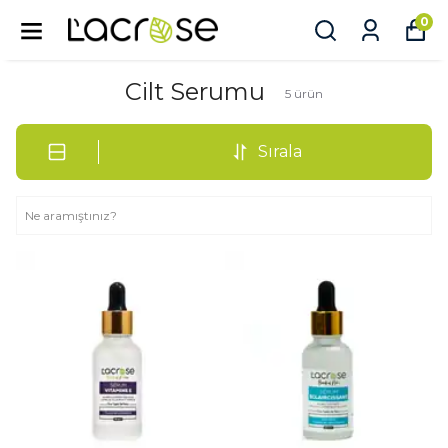
0
Cilt Serumu
5
ürün
Sırala