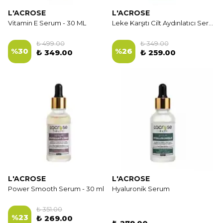
L'ACROSE
L'ACROSE
Vitamin E Serum - 30 ML
Leke Karşıtı Cilt Aydınlatıcı Serum - Brightening Spot Serum - 30 ml
₺ 499.00
₺ 349.00
%
30
%
26
₺ 349.00
₺ 259.00
L'ACROSE
L'ACROSE
Power Smooth Serum - 30 ml
Hyaluronik Serum
₺ 351.00
%
23
₺ 269.00