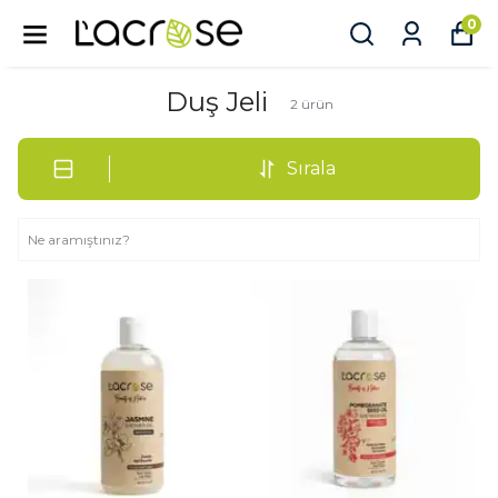
0
Duş Jeli
2
ürün
Sırala