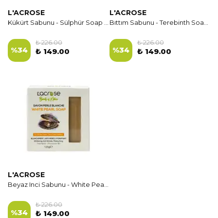
L'ACROSE
L'ACROSE
Kükürt Sabunu - Sülphür Soap - 125 gr
Bıttım Sabunu - Terebinth Soap - 125 GR
₺ 226.00
₺ 226.00
%
34
%
34
₺ 149.00
₺ 149.00
L'ACROSE
Beyaz Inci Sabunu - White Pearl Soap - 125 gr
₺ 226.00
%
34
₺ 149.00