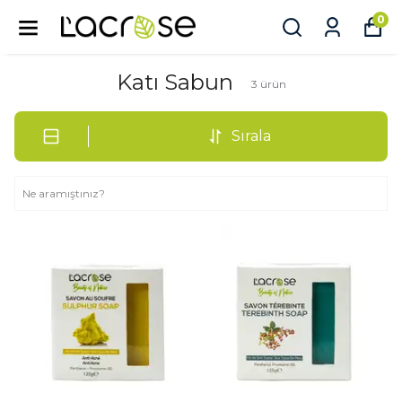
0
Katı Sabun
3
ürün
Sırala