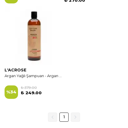
₺ 270.00
L'ACROSE
Argan Yağlı Şampuan - Argan Oil Shampoo - 400 ML
₺ 379.00
%
34
₺ 249.00
1