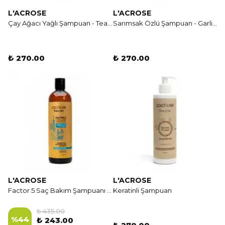
L'ACROSE
L'ACROSE
Çay Ağacı Yağlı Şampuan - Tea Tree Oil
Sarımsak Özlü Şampuan - Garlic Ginseng Shampoo
₺ 270.00
₺ 270.00
L'ACROSE
L'ACROSE
Factor 5 Saç Bakım Şampuanı - Factor 5 Hair Care Shampoo - 400 ML
Keratinli Şampuan
₺ 435.00
%
44
₺ 243.00