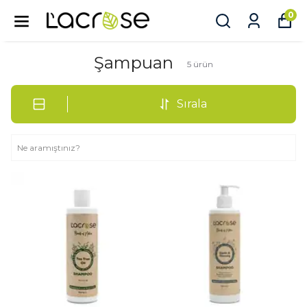
0
Şampuan
5
ürün
Sırala