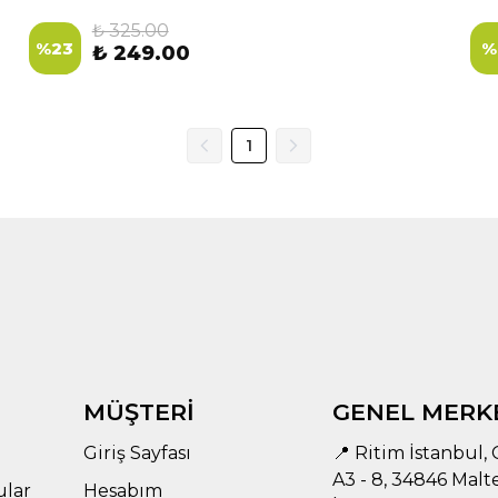
₺ 325.00
%
23
%
₺ 249.00
1
MÜŞTERİ
GENEL MERK
Giriş Sayfası
📍 Ritim İstanbul, C
A3 - 8, 34846 Malt
ular
Hesabım