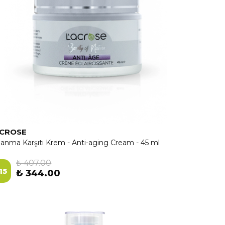
ACROSE
lanma Karşıtı Krem - Anti-aging Cream - 45 ml
₺ 407.00
15
₺ 344.00