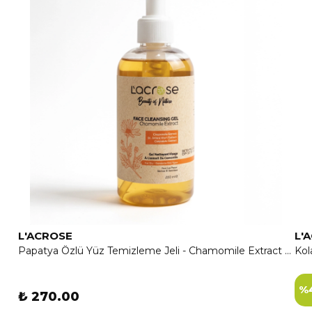
L'ACROSE
L'
Papatya Özlü Yüz Temizleme Jeli - Chamomile Extract Face Cleansing Gel
%
₺ 270.00