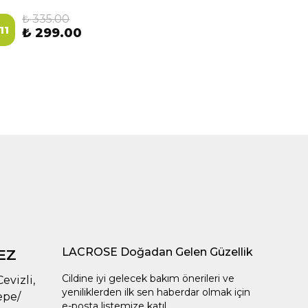
₺ 335.00
11
₺ 299.00
LACROSE Doğadan Gelen Güzellik
EZ
Cildine iyi gelecek bakım önerileri ve
evizli,
yeniliklerden ilk sen haberdar olmak için
epe/
e-posta listemize katıl.