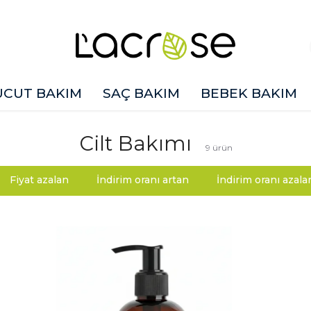
ÜCUT BAKIM
SAÇ BAKIM
BEBEK BAKIM
Cilt Bakımı
9
ürün
Fiyat azalan
İndirim oranı artan
İndirim oranı azala