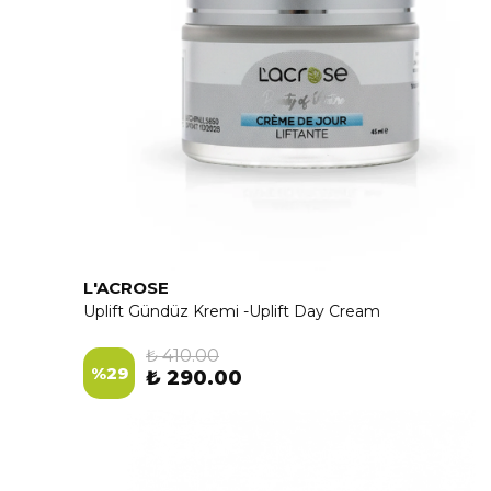
L'ACROSE
Uplift Gündüz Kremi -Uplift Day Cream
₺ 410.00
%
29
₺ 290.00