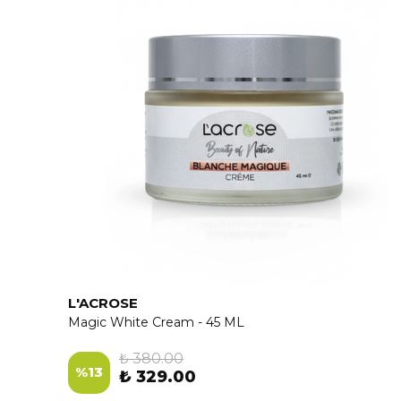
L'ACROSE
Magic White Cream - 45 ML
₺ 380.00
%
13
₺ 329.00