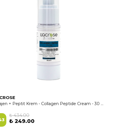
ACROSE
Kolajen + Peptit Krem - Collagen Peptide Cream - 30 ML
₺ 434.00
43
₺ 249.00