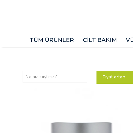
TÜM ÜRÜNLER
CİLT BAKIM
V
Fiyat artan