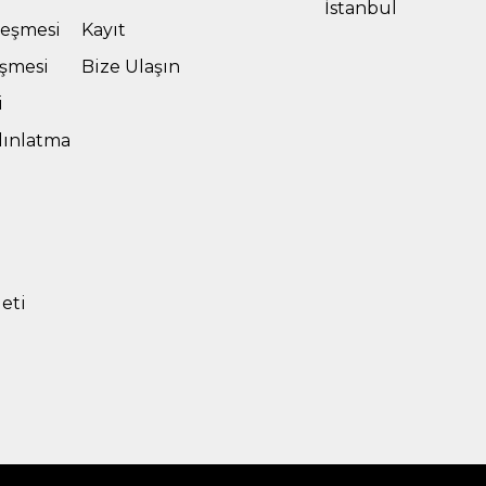
İstanbul
leşmesi
Kayıt
eşmesi
Bize Ulaşın
i
dınlatma
leti