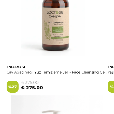
L'ACROSE
L'
Çay Ağacı Yağlı Yüz Temizleme Jeli - Face Cleansing Gel Tea Tree Oil - 250 ML
Yaş
₺ 375.00
%
27
%
₺ 275.00