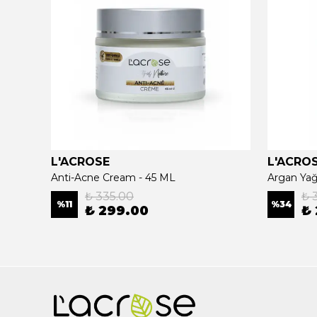
L'ACROSE
L'ACRO
ee Oil
Anti-Acne Cream - 45 ML
₺ 335.00
₺ 
%
11
%
34
₺ 299.00
₺