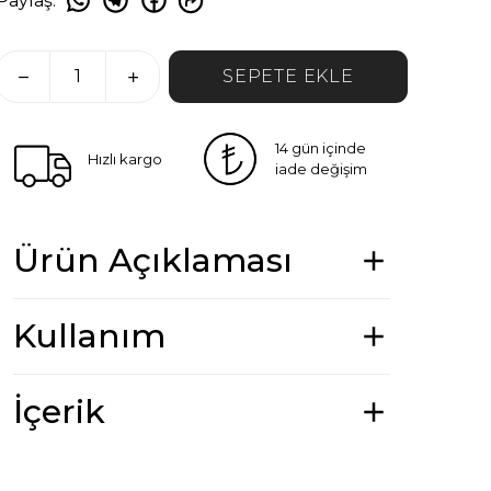
Paylaş
:
SEPETE EKLE
14 gün içinde
Hızlı kargo
iade değişim
Ürün Açıklaması
Kullanım
İçerik