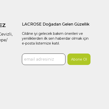
LACROSE Doğadan Gelen Güzellik
EZ
Cildine iyi gelecek bakım önerileri ve
evizli,
yeniliklerden ilk sen haberdar olmak için
epe/
e-posta listemize katıl.
Abone Ol