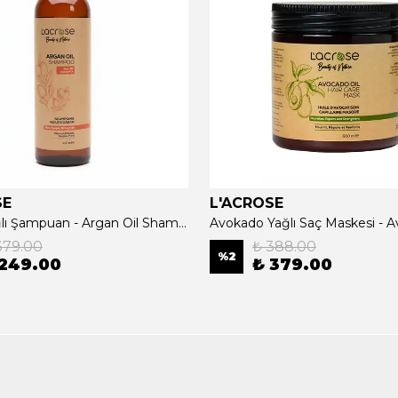
SE
L'ACROSE
Argan Yağlı Şampuan - Argan Oil Shampoo - 400 ML
379.00
₺ 388.00
%
2
 249.00
₺ 379.00