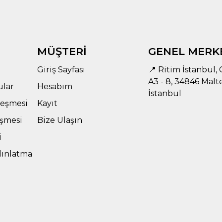
MÜŞTERİ
GENEL MERK
Giriş Sayfası
📍 Ritim İstanbul, C
A3 - 8, 34846 Malt
ular
Hesabım
İstanbul
leşmesi
Kayıt
eşmesi
Bize Ulaşın
i
dınlatma