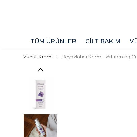
TÜM ÜRÜNLER
CİLT BAKIM
V
Vücut Kremi
Beyazlatıcı Krem - Whitening C