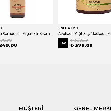
SE
L'ACROSE
Argan Yağlı Şampuan - Argan Oil Shampoo - 400 ML
379.00
₺ 388.00
%
2
 249.00
₺ 379.00
MÜŞTERİ
GENEL MERK