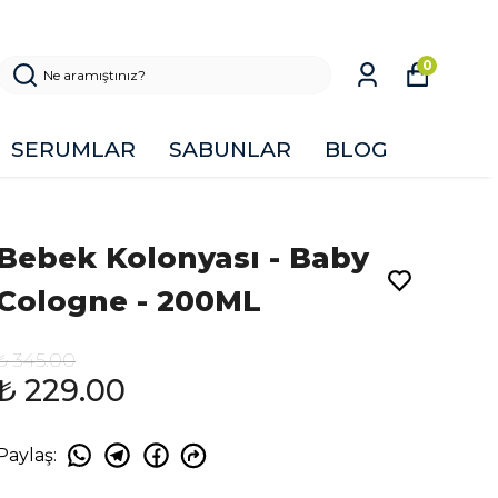
0
SERUMLAR
SABUNLAR
BLOG
Bebek Kolonyası - Baby
Cologne - 200ML
₺ 345.00
₺ 229.00
Paylaş
: