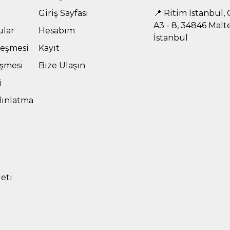
Giriş Sayfası
📍 Ritim İstanbul, C
A3 - 8, 34846 Malt
ular
Hesabım
İstanbul
leşmesi
Kayıt
eşmesi
Bize Ulaşın
i
dınlatma
leti