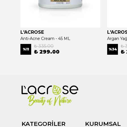
L'ACROSE
L'ACRO
ee Oil
Anti-Acne Cream - 45 ML
₺ 335.00
₺ 
%
11
%
34
₺ 299.00
₺
KATEGORİLER
KURUMSAL