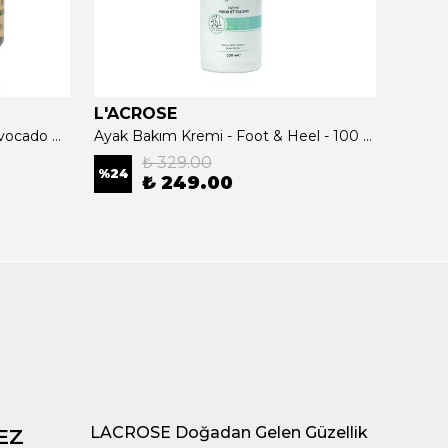
L'ACROSE
L'AC
Avokado Yağlı Saç Maskesi - Avocado Oil Hair Care Mask - 500 ML
Ayak Bakım Kremi - Foot & Heel - 100 ML
₺ 329.00
%
24
₺ 249.00
₺ 0.
LACROSE Doğadan Gelen Güzellik
EZ