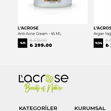
L'ACROSE
L'ACRO
ee Oil
Anti-Acne Cream - 45 ML
₺ 335.00
₺ 
%
11
%
34
₺ 299.00
₺
KATEGORİLER
KURUMSAL