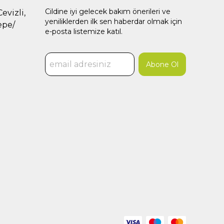
Cildine iyi gelecek bakım önerileri ve
evizli,
yeniliklerden ilk sen haberdar olmak için
epe/
e-posta listemize katıl.
Abone Ol