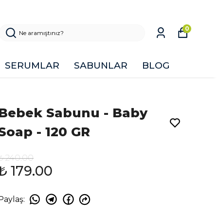
0
SERUMLAR
SABUNLAR
BLOG
Bebek Sabunu - Baby
Soap - 120 GR
₺ 240.00
₺ 179.00
Paylaş
: