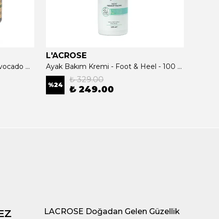
L'ACROSE
L'AC
Avokado Yağlı Saç Maskesi - Avocado Oil Hair Care Mask - 500 ML
Ayak Bakım Kremi - Foot & Heel - 100 ML
₺ 329.00
%
24
₺ 249.00
₺ 0.
LACROSE Doğadan Gelen Güzellik
EZ