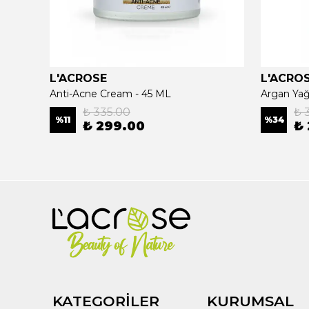
L'ACROSE
L'ACRO
ee Oil
Anti-Acne Cream - 45 ML
₺ 335.00
₺ 
%
11
%
34
₺ 299.00
₺
KATEGORİLER
KURUMSAL