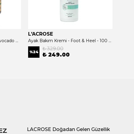
L'ACROSE
L'AC
Avokado Yağlı Saç Maskesi - Avocado Oil Hair Care Mask - 500 ML
Ayak Bakım Kremi - Foot & Heel - 100 ML
₺ 329.00
%
24
₺ 249.00
₺ 0.
LACROSE Doğadan Gelen Güzellik
EZ