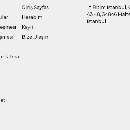
Giriş Sayfası
📍 Ritim İstanbul, C
A3 - 8, 34846 Malt
ular
Hesabım
İstanbul
leşmesi
Kayıt
eşmesi
Bize Ulaşın
i
dınlatma
leti