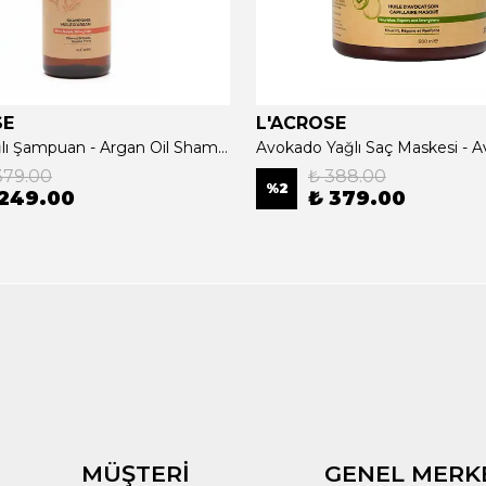
SE
L'ACROSE
Argan Yağlı Şampuan - Argan Oil Shampoo - 400 ML
379.00
₺ 388.00
%
2
 249.00
₺ 379.00
MÜŞTERİ
GENEL MERK