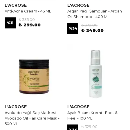
L'ACROSE
L'ACROSE
Anti-Acne Cream - 45 ML
Argan Yağlı Şampuan - Argan
Oil Shampoo - 400 ML
₺ 335.00
%
11
₺ 299.00
₺ 379.00
%
34
₺ 249.00
L'ACROSE
L'ACROSE
Avokado Yağlı Saç Maskesi -
Ayak Bakım Kremi - Foot &
Avocado Oil Hair Care Mask -
Heel - 100 ML
500 ML
₺ 329.00
%
24