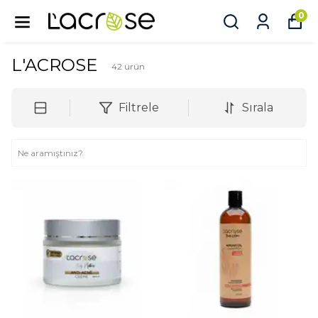
0
L'ACROSE
42
ürün
Filtrele
Sırala