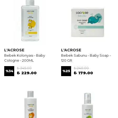
L'ACROSE
L'ACROSE
Bebek Kolonyası - Baby
Bebek Sabunu - Baby Soap -
Cologne - 200ML
120 GR
₺ 345.00
₺ 240.00
%
34
%
25
₺ 229.00
₺ 179.00