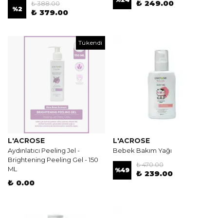
₺ 249.00
₺ 388.00
%
2
₺ 379.00
Tükendi
L'ACROSE
L'ACROSE
Aydınlatıcı Peeling Jel -
Bebek Bakım Yağı
Brightening Peeling Gel - 150
₺ 470.00
ML
%
49
₺ 239.00
₺ 0.00