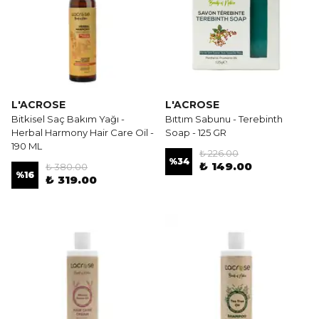
L'ACROSE
L'ACROSE
Bitkisel Saç Bakım Yağı -
Bıttım Sabunu - Terebinth
Herbal Harmony Hair Care Oil -
Soap - 125 GR
190 ML
₺ 226.00
%
34
₺ 149.00
₺ 380.00
%
16
₺ 319.00