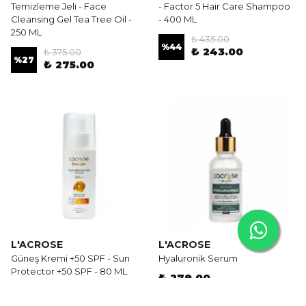
Temizleme Jeli - Face
- Factor 5 Hair Care Shampoo
Cleansing Gel Tea Tree Oil -
- 400 ML
250 ML
₺ 435.00
%
44
₺ 243.00
₺ 375.00
%
27
₺ 275.00
L'ACROSE
L'ACROSE
Güneş Kremi +50 SPF - Sun
Hyaluronik Serum
Protector +50 SPF - 80 ML
₺ 279.00
₺ 450.00
%
22
₺ 349.00