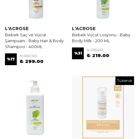
L'ACROSE
L'ACROSE
Bebek Saç ve Vücut
Bebek Vücut Losyonu - Baby
Şampuanı - Baby Hair & Body
Body Milk - 200 ML
Shampoo - 400ML
₺ 316.00
%
31
₺ 219.00
₺ 362.00
%
17
₺ 299.00
Tükendi