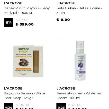
L'ACROSE
L'ACROSE
Bebek Vücut Losyonu - Baby
Beta Glukan - Beta Glucane -
Body Milk - 500 ML
30 ML
₺ 0.00
₺ 416.00
%
14
₺ 359.00
L'ACROSE
L'ACROSE
Beyaz Inci Sabunu - White
Beyazlatıcı Krem - Whitening
Pearl Soap - 125 gr
Cream - 100 ml
₺ 226.00
₺ 325.00
%
34
%
23